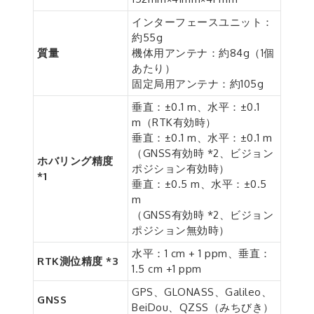
インターフェースユニット：
約55g
質量
機体用アンテナ：約84g（1個
あたり）
固定局用アンテナ：約105g
垂直：±0.1 m、水平：±0.1
m（RTK有効時）
垂直：±0.1 m、水平：±0.1 m
（GNSS有効時 *2、ビジョン
ホバリング精度
ポジション有効時）
*1
垂直：±0.5 m、水平：±0.5
m
（GNSS有効時 *2、ビジョン
ポジション無効時）
水平：1 cm + 1 ppm、垂直：
RTK測位精度 *3
1.5 cm +1 ppm
GPS、GLONASS、Galileo、
GNSS
BeiDou、QZSS（みちびき）