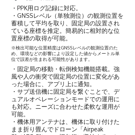
・PPK用ログ記録に対応。
・GNSSレベル（単独測位）の観測位置を
蓄積して平均を取り、固定局の設置され
ている座標を推定。簡易的に相対的な位
置座標の取得が可能。
※検出可能な位置精度はGNSSレベルの観測位置のた
め、環境などの影響により設定した値からメートル単
位で誤差が生まれる可能性があります。
・固定局の移動・転倒検知機能搭載。強
風や人の衝突で固定局の位置に変化があ
った場合に、アプリ上に通知。
・サブ送信機に固定局を繋ぐことで、デ
ュアルオペレーションモードでの運用に
も対応。ニーズに合わせた柔軟な運用が
可能。
・機体用アンテナは、機体に取り付けた
まま折り畳んでドローン「Airpeak