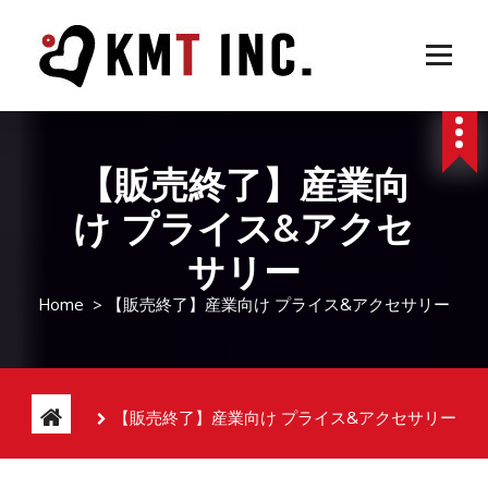
S
k
i
p
Autel Robotics | Parrot | 国内正規代理店・販売とサポート | ドローンショー企画運営
t
o
c
【販売終了】産業向
o
n
け プライス&アクセ
t
e
サリー
n
t
Home
>
【販売終了】産業向け プライス&アクセサリー
【販売終了】産業向け プライス&アクセサリー