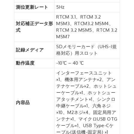
測位更新レート
5Hz
RTCM 3.1、RTCM 3.2
対応補正データ形
MSM3、RTCM3.2 MSM4、
式
RTCM 3.2 MSM5、RTCM 3.2
MSM7
SDメモリーカード（UHS-I規
記録メディア
格対応）用スロット
動作温度
-10℃ – 40 ℃
インターフェースユニット
×1、機体用アンテナ×2、アン
テナケーブル×2、ホットシュ
ーケーブル×1、ホットシュー
アタッチメント×1、シンクロ
内容品
中継ケーブル×1、六角ネジ
×10、M2ネジ×4、固定局用ア
ンテナ×1、マイクロUSB OTG
ケーブル×1、USB Type-Cケ
ーブル(送信機-固定局) ×1