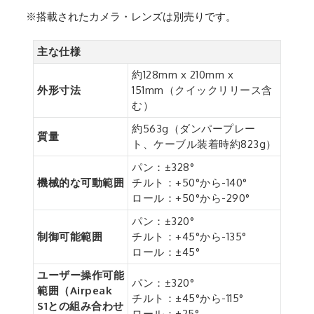
※搭載されたカメラ・レンズは別売りです。
主な仕様
約128mm x 210mm x
外形寸法
151mm（クイックリリース含
む）
約563g（ダンパープレー
質量
ト、ケーブル装着時約823g）
パン：±328°
機械的な可動範囲
チルト：+50°から-140°
ロール：+50°から-290°
パン：±320°
制御可能範囲
チルト：+45°から-135°
ロール：±45°
ユーザー操作可能
パン：±320°
範囲（Airpeak
チルト：±45°から-115°
S1との組み合わせ
ロール：±25°