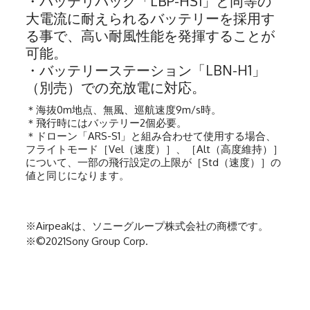
・バッテリパック「LBP-HS1」と同等の
大電流に耐えられるバッテリーを採用す
る事で、高い耐風性能を発揮することが
可能。
・バッテリーステーション「LBN-H1」
（別売）での充放電に対応。
＊海抜0m地点、無風、巡航速度9m/s時。
＊飛行時にはバッテリー2個必要。
＊ドローン「ARS-S1」と組み合わせて使用する場合、
フライトモード［Vel（速度）］、［Alt（高度維持）］
について、一部の飛行設定の上限が［Std（速度）］の
値と同じになります。
※Airpeakは、ソニーグループ株式会社の商標です。
※©2021Sony Group Corp.