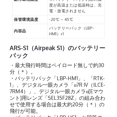
度が高温または低温時は、充
電・放電されません
保管環境温度
-20℃ – 45℃
バッテリーパック（LBP-
内容品
HM1）×1
ARS-S1（Airpeak S1）のバッテリー
パック
・最大飛行時間はペイロード無しで約30
分（＊）。
・バッテリパック「LBP-HM1」、「RTK-
1」、デジタル一眼カメラ「α7R IV（ILCE-
7RM4）」、デジタル一眼カメラα[Eマウ
ント]用レンズ「SEL35F28Z」の組み合わ
せで使用する場合は最大約20分（＊）の
飛行が可能。