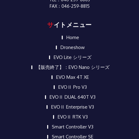
FAX：046-259-8815
サイトメニュー
Home
Droneshow
EVO Lite シリーズ
【販売終了】：EVO Nano シリーズ
EVO Max 4T XE
EVOⅡ Pro V3
EVOⅡ DUAL 640T V3
EVOⅡ Enterprise V3
EVOⅡ RTK V3
Smart Controller V3
Smart Controller SE