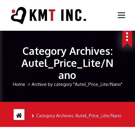
S
k
i
p
Autel Robotics | Parrot | 国内正規代理店・販売とサポート | ドローンショー企画運営
t
o
c
Category Archives:
o
n
Autel_Price_Lite/N
t
e
ano
n
t
Home
>
Archive by category "Autel_Price_Lite/Nano"
Category Archives: Autel_Price_Lite/Nano